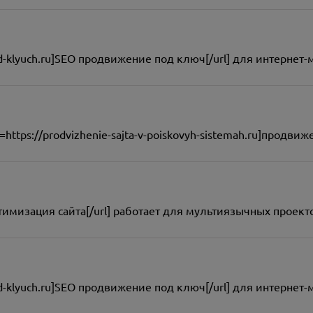
pod-klyuch.ru]SEO продвижение под ключ[/url] для интернет
ttps://prodvizhenie-sajta-v-poiskovyh-sistemah.ru]продвиже
o оптимизация сайта[/url] работает для мультиязычных проект
pod-klyuch.ru]SEO продвижение под ключ[/url] для интернет