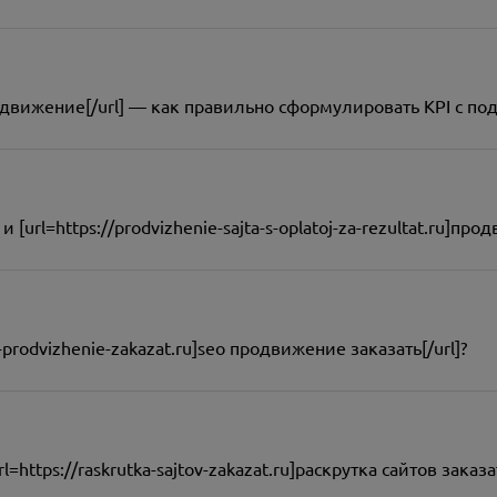
 продвижение[/url] — как правильно сформулировать KPI с п
rl=https://prodvizhenie-sajta-s-oplatoj-za-rezultat.ru]прод
-prodvizhenie-zakazat.ru]seo продвижение заказать[/url]?
https://raskrutka-sajtov-zakazat.ru]раскрутка сайтов заказа