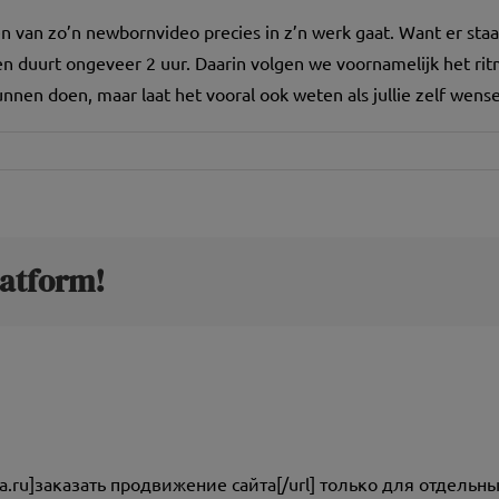
en van zo’n newbornvideo precies in z’n werk gaat. Want er staa
n duurt ongeveer 2 uur. Daarin volgen we voornamelijk het ritme
unnen doen, maar laat het vooral ook weten als jullie zelf wen
latform!
jta.ru]заказать продвижение сайта[/url] только для отдельны