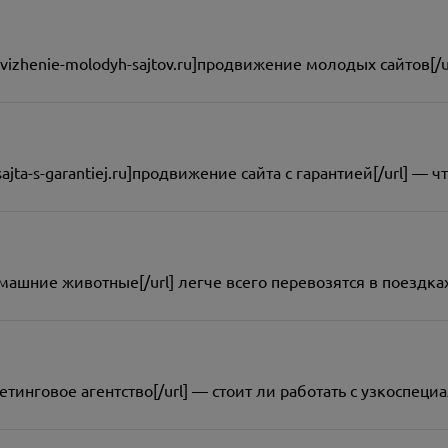
odvizhenie-molodyh-sajtov.ru]продвижение молодых сайтов[/u
-sajta-s-garantiej.ru]продвижение сайта с гарантией[/url] —
домашние животные[/url] легче всего перевозятся в поездка
аркетинговое агентство[/url] — стоит ли работать с узкосп