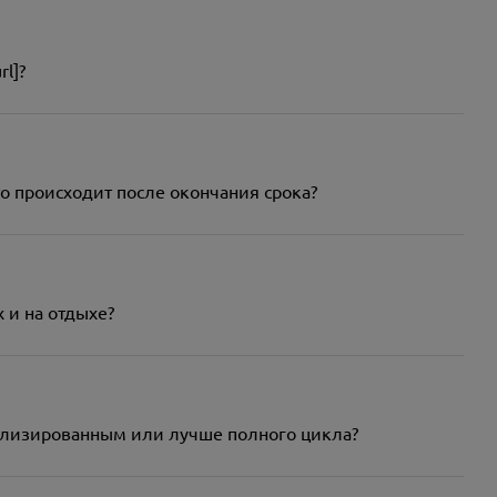
rl]?
 что происходит после окончания срока?
х и на отдыхе?
ециализированным или лучше полного цикла?