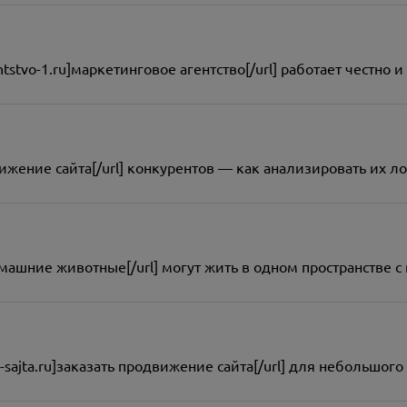
entstvo-1.ru]маркетинговое агентство[/url] работает честно 
родвижение сайта[/url] конкурентов — как анализировать их 
домашние животные[/url] могут жить в одном пространстве с
ie-sajta.ru]заказать продвижение сайта[/url] для небольшог