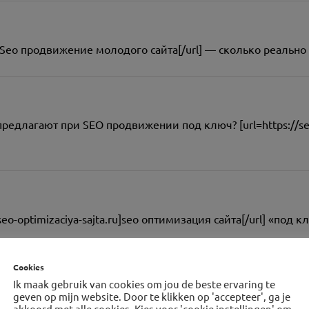
.ru]Seo продвижение молодого сайта[/url] — сколько реальн
едлагают при SEO продвижении под ключ? [url=https://seo
eo-optimizaciya-sajta.ru]seo оптимизация сайта[/url] «под к
Cookies
Ik maak gebruik van cookies om jou de beste ervaring te
lodogo-sajta.ru]seo продвижение молодого сайта[/url] без р
geven op mijn website. Door te klikken op 'accepteer', ga je
akkoord met alle cookies. Kies voor 'cookie instellingen' om