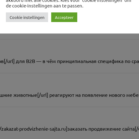
de cookie-instellingen aan te passen.
Cookie instellingen
Accepteer
o под ключ[/url] работу с Google Search Console и Яндекс.В
айтов[/url] для B2B — в чём принципиальная специфика по ср
омашние животные[/url] реагируют на появление нового меб
//zakazat-prodvizhenie-sajta.ru]заказать продвижение сайта