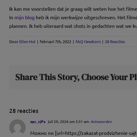
Ik kan me voorstellen dat je graag wilt weten hoe het film
In
mijn blog
heb ik mijn werkwijze uitgeschreven. Het filme
plannen. Ik heb uiteraard wat shots in gedachten wat we k
Door
Ellen Hut
|
februari 7th, 2022
|
FAQ Newborn
|
28 Reacties
Share This Story, Choose Your P
28 reacties
zps_vjPa
juli 29, 2026 om 3:31 am
- Antwoorden
Можно ли [url=https://zakazat-prodvizhenie-sa