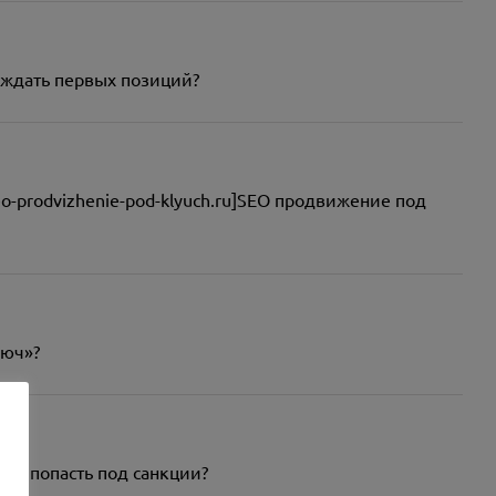
о ждать первых позиций?
-prodvizhenie-pod-klyuch.ru]SEO продвижение под
люч»?
иска попасть под санкции?