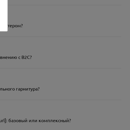
ебмастером?
авнению с B2C?
ельного гарнитура?
[/url]: базовый или комплексный?