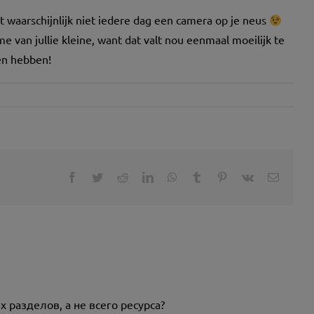
t waarschijnlijk niet iedere dag een camera op je neus
 van jullie kleine, want dat valt nou eenmaal moeilijk te
sen hebben!
Facebook
Twitter
Reddit
LinkedIn
WhatsApp
Tumblr
Pinterest
Vk
E-
mail
х разделов, а не всего ресурса?