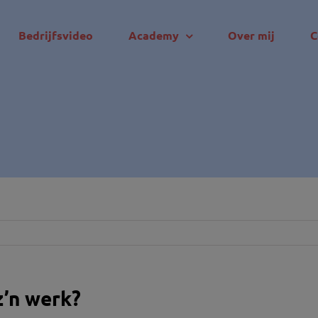
Bedrijfsvideo
Academy
Over mij
C
z’n werk?