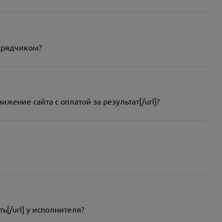
одрядчиком?
вижение сайта с оплатой за результат[/url]?
ть[/url] у исполнителя?