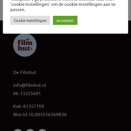
'cookie instellingen' om de cookie-instellingen aan te
passen.
Cookie instellingen
Accepteer
De Filmhut
info@filmhut.nl
06-13325681
Kvk: 81357109
Btw-id: NL003556369B36