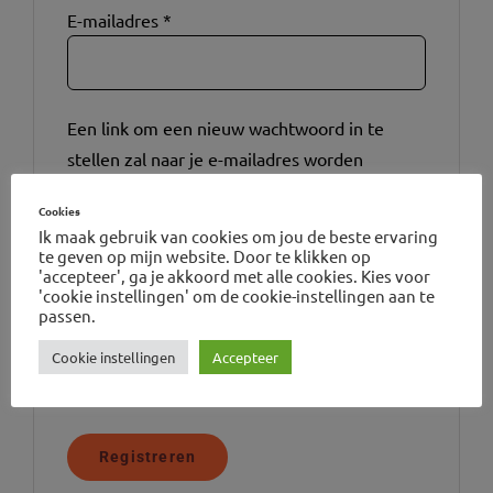
E-mailadres
*
Een link om een nieuw wachtwoord in te
stellen zal naar je e-mailadres worden
verzonden.
Cookies
Ik maak gebruik van cookies om jou de beste ervaring
Registratie is nodig om de online cursus via
te geven op mijn website. Door te klikken op
de website te kunnen volgen. Nadat je een
'accepteer', ga je akkoord met alle cookies. Kies voor
'cookie instellingen' om de cookie-instellingen aan te
account hebt aangemaakt, kun je inloggen en
passen.
zie je het overzicht van de door jou gekochte
Cookie instellingen
Accepteer
cursus(sen). Je kunt het account ook
aanmaken tijdens het afrekenen.
Registreren