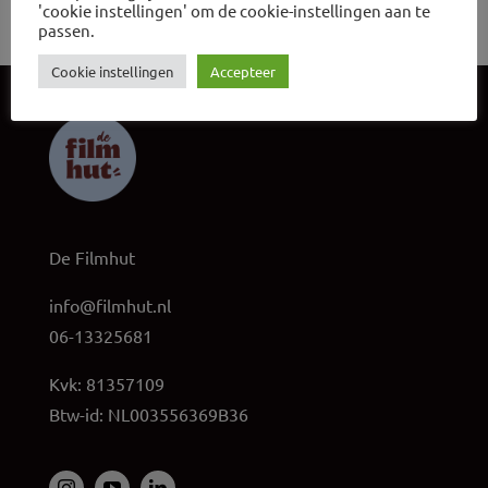
'cookie instellingen' om de cookie-instellingen aan te
passen.
Cookie instellingen
Accepteer
De Filmhut
info@filmhut.nl
06-13325681
Kvk: 81357109
Btw-id: NL003556369B36