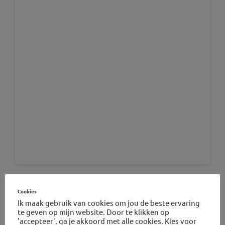
Bio De Filmhut
Cookies
by ellenzwaving
Ik maak gebruik van cookies om jou de beste ervaring
te geven op mijn website. Door te klikken op
'accepteer', ga je akkoord met alle cookies. Kies voor