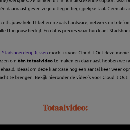
ine) werkplek. Ze blinken uit in hun uitstekende support waarbij
én daarnaast geven ze je uitleg in begrijpelijke taal. Geen abra
zelfs jouw hele IT-beheren zoals hardware, netwerk en telefon
le IT in jouw bedrijf. En dat is precies waar hun klant Stadsboer
t
Stadsboerderij Rijssen
mocht ik voor Cloud it Out deze mooie 
ekozen om
één totaalvideo
te maken en daarnaast hebben we 
 gehaald. Ideaal om deze klantcase nog een aantal keer weer opn
cht te brengen. Bekijk hieronder de video’s voor Cloud it Out.
Totaalvideo: