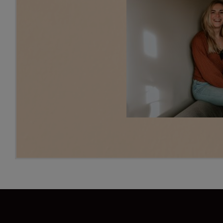
krijgt. Ellen is een echte aanpakker en
dat is zeker te merken in haar
enthousiasme, waardoor de
samenwerking op een leuke en vlotte
manier verloopt. Kortom, Filmhut is
een aanrader en een feestje om mee
samen te werken.