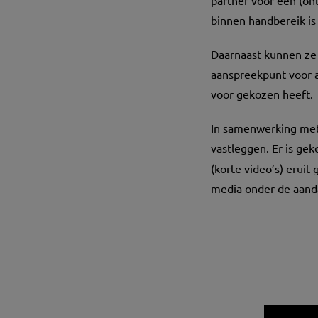
partner voor een (onl
binnen handbereik is 
Daarnaast kunnen ze 
aanspreekpunt voor al
voor gekozen heeft.
In samenwerking me
vastleggen. Er is g
(korte video’s) eruit
media onder de aanda