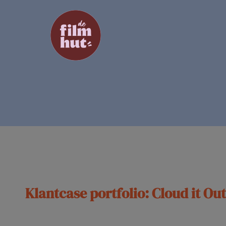
Ga
naar
inhoud
Klantcase portfolio: Cloud it Ou