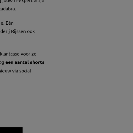
 jouw IT-expert altijd
cadabra.
ie. Eén
derij Rijssen ook
klantcase voor ze
nog
een aantal shorts
ieuw via social