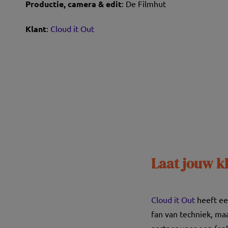
Productie, camera & edit
: De Filmhut
Klant
:
Cloud it Out
Laat jouw kl
Cloud it Out
heeft een
fan van techniek, maa