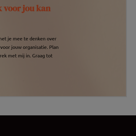
n
 voor jou kan
mera)
je
en
dig
met je mee te denken over
gd voor
terk
voor jouw organisatie. Plan
reden
rek met mij in. Graag tot
aden
voor