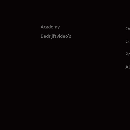
Academy
Ov
Bedrijfsvideo’s
Co
Pr
A