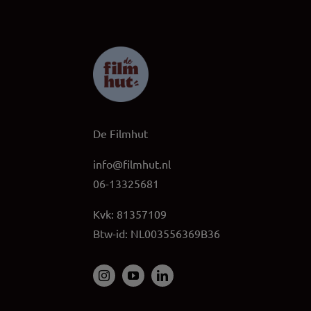
De Filmhut
info@filmhut.nl
06-13325681
Kvk: 81357109
Btw-id: NL003556369B36