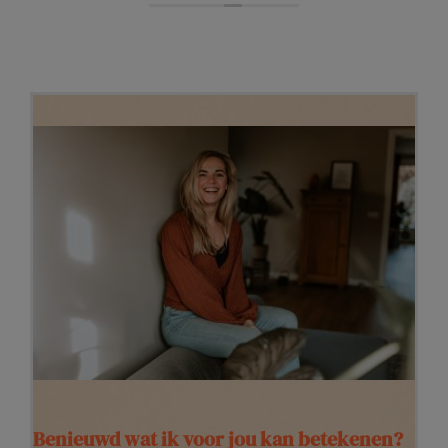
sprekers voor de camera) gauw op hun gemak. Ze
laat je je eigen ding doen (authentiek!), en
adviseert en stuurt bij waar nodig (handig!). Haar
creativiteit en professionaliteit hebben gezorgd
voor een hele fijne dag en een ijzersterk
eindresultaat. Ik ben mega tevreden en zou
andere bedrijven aanraden met De Filmhut in zee
te gaan voor mooie content.
Benieuwd wat ik voor jou kan betekenen?